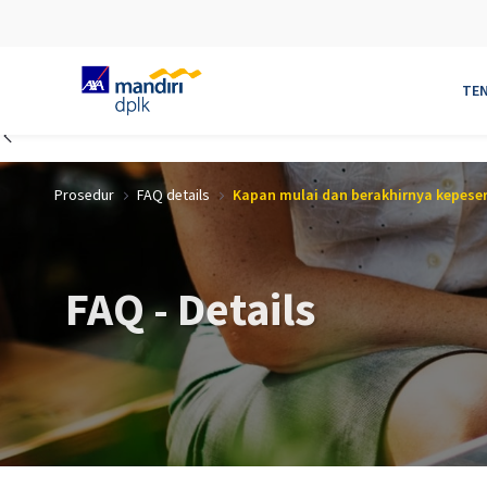
TE
Skip to Main Content
Prosedur
FAQ details
FAQ - Details