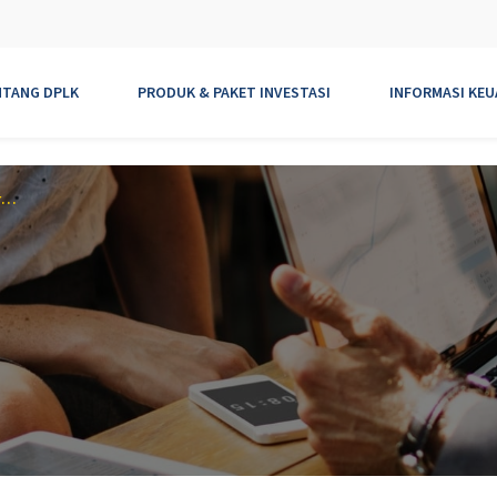
NTANG DPLK
PRODUK & PAKET INVESTASI
INFORMASI KE
Kapan mulai dan berakhirnya kepesertaan DPLK AXA Mandiri?