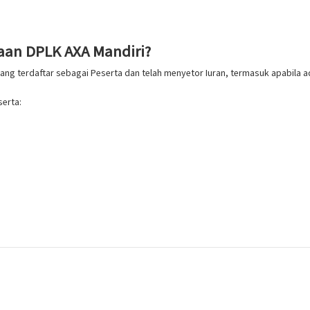
aan DPLK AXA Mandiri?
ng terdaftar sebagai Peserta dan telah menyetor Iuran, termasuk apabila a
erta: