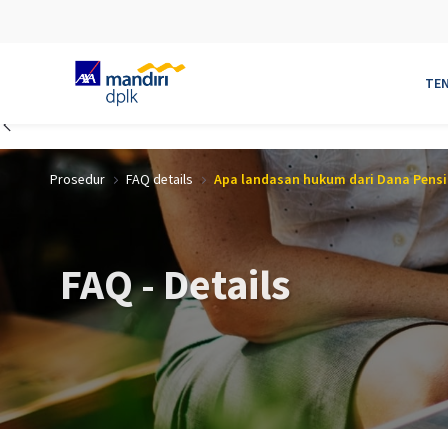
TE
Skip to Main Content
Prosedur
FAQ details
Apa 
FAQ - Details