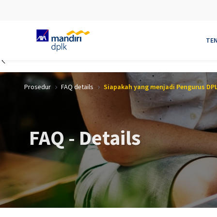
TE
Skip to Main Content
Prosedur
FAQ details
FAQ - Details