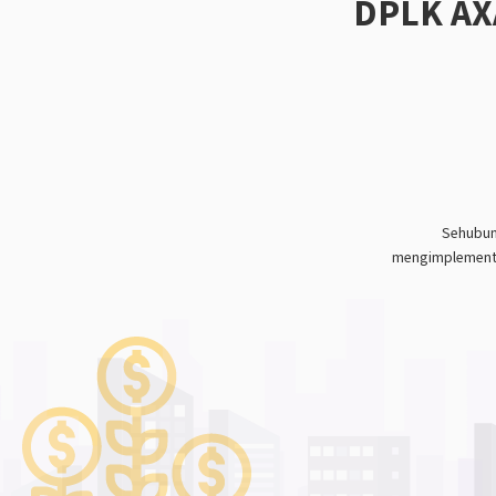
DPLK AX
Sehubun
mengimplementa