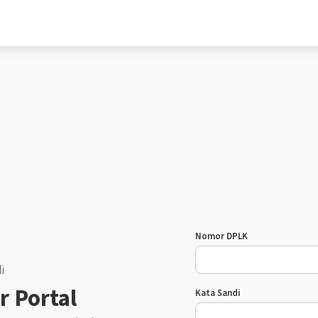
Sign In (Custom)
Nomor DPLK
i
 Portal
Kata Sandi