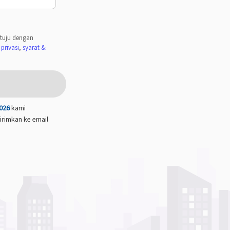
tuju dengan
privasi
,
syarat &
026
kami
irimkan ke email